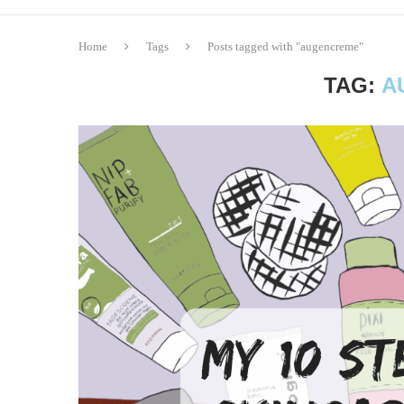
Home
Tags
Posts tagged with "augencreme"
TAG:
A