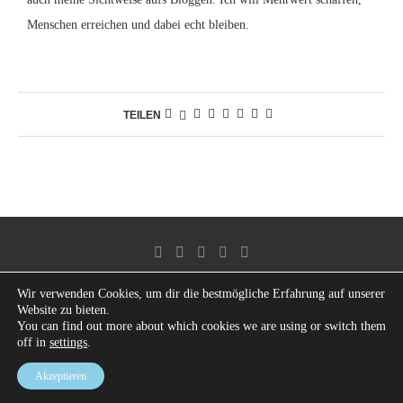
Menschen erreichen und dabei echt bleiben.
TEILEN
Wir verwenden Cookies, um dir die bestmögliche Erfahrung auf unserer
Website zu bieten.
Kontakt
Impressum
Datenschutz
Cookie-Richtlinie (EU)
You can find out more about which cookies we are using or switch them
off in
settings
.
© 2025 Sarah Kuhn | All rights reserved. Designed and Developed by PenciDesign.
Akzeptieren
ZURÜCK NACH OBEN