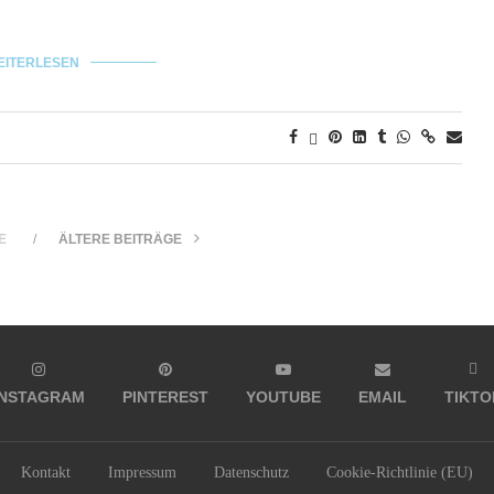
EITERLESEN
E
ÄLTERE BEITRÄGE
INSTAGRAM
PINTEREST
YOUTUBE
EMAIL
TIKTO
Kontakt
Impressum
Datenschutz
Cookie-Richtlinie (EU)