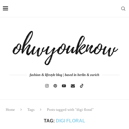
fashion & lifestyle blog | based in berlin & zurich
Home
Tags
Posts tagged with "digi floral"
TAG:
DIGI FLORAL