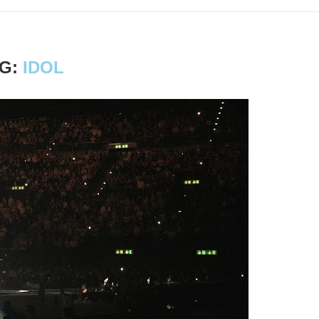
G:
IDOL