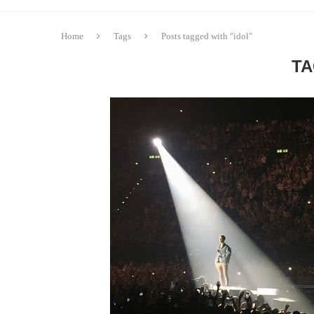
Home
Tags
Posts tagged with "idol"
TA