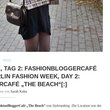
Mode
K, TAG 2: FASHIONBLOGGERCAFÉ
LIN FASHION WEEK, DAY 2:
CAFÉ „THE BEACH“[:]
ben von
Sarah Kuhn
shionBloggerCafé „The Beach“
von
Styleranking
. Die Location war der