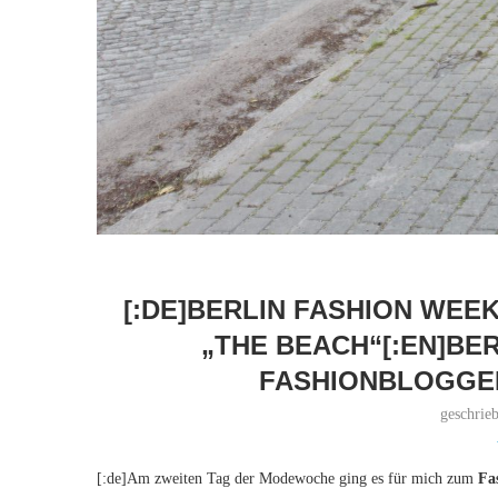
[:DE]BERLIN FASHION WEE
„THE BEACH“[:EN]BER
FASHIONBLOGGER
geschrie
[:de]Am zweiten Tag der Modewoche ging es für mich zum
Fa