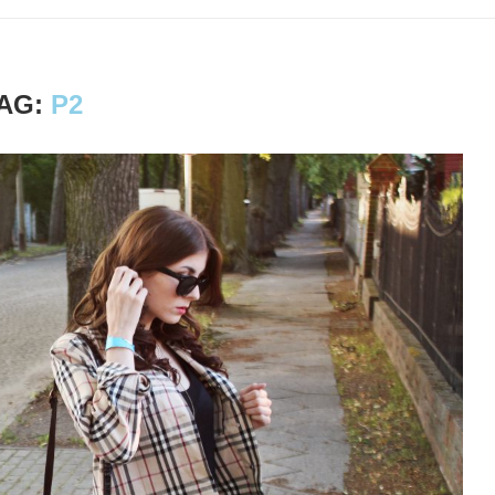
AG:
P2