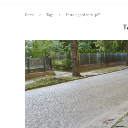
Home
Tags
Posts tagged with "p2"
T