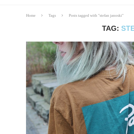
Home
Tags
Posts tagged with "stefan janoski"
TAG:
ST