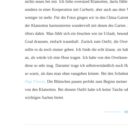
nichts neues bei mir. Ich liebe oversized Klamotten, darin fühl
sondern in einer Kooperation mit
Carhartt
, aber auch aus dem V
weniger ist mehr. Für die Fotos gingen wir in den China-Gart
der Klamotten harmonierten wundervoll mit denen des Garten. 
öfters dahin. Man fühlt sich ein bisschen wie im Urlaub, beson
Grad draussen, einfach traumhaft. Zurück zum Outfit, die Over
sollte es da noch immer geben. Ich finde die echt klasse, sie ha
an, als würde ich eine Hose tragen. Ich habe von den Overknee
diese so sehr mag. Darunter trage ich selbstverständlich noch 
so warm, als dass man ohne rausgehen könnte. Bei den Schuhen
Digi Florals
. Die Blümchen passen perfekt zum Beginn meiner Li
von den Klamotten. Bei diesem Outfit habe ich keine Tasche od
wichtigen Sachen bietet.
W