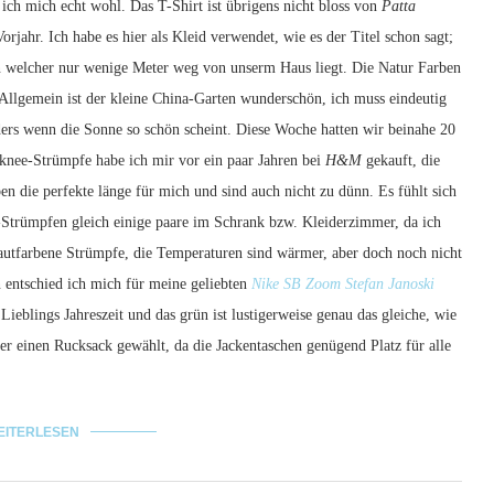
e ich mich echt wohl. Das T-Shirt ist übrigens nicht bloss von
Patta
orjahr. Ich habe es hier als Kleid verwendet, wie es der Titel schon sagt;
en welcher nur wenige Meter weg von unserm Haus liegt. Die Natur Farben
Allgemein ist der kleine China-Garten wunderschön, ich muss eindeutig
ders wenn die Sonne so schön scheint. Diese Woche hatten wir beinahe 20
knee-Strümpfe habe ich mir vor ein paar Jahren bei
H&M
gekauft, die
ben die perfekte länge für mich und sind auch nicht zu dünn. Es fühlt sich
-Strümpfen gleich einige paare im Schrank bzw. Kleiderzimmer, da ich
Hautfarbene Strümpfe, die Temperaturen sind wärmer, aber doch noch nicht
 entschied ich mich für meine geliebten
Nike SB Zoom Stefan Janoski
eblings Jahreszeit und das grün ist lustigerweise genau das gleiche, wie
er einen Rucksack gewählt, da die Jackentaschen genügend Platz für alle
EITERLESEN