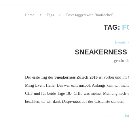
Home
Tags
Posts tagged with "footlocker"
TAG:
F
Events
SNEAKERNESS Z
geschrie
Der erste Tag der
Sneakerness Zürich 2016
ist vorbei und im 
Maag Event Halle. Das war echt uncool, Anfangs kam ich nicht m
CHF und für beide Tage 18.- CHF, was meiner Meinung nach vö
bezahlen, da wir dank
Desperados
auf der Gästeliste standen.
W