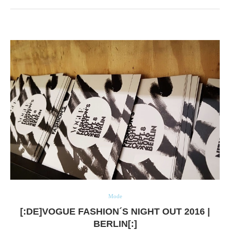
Mode
[:DE]VOGUE FASHION´S NIGHT OUT 2016 |
BERLIN[:]