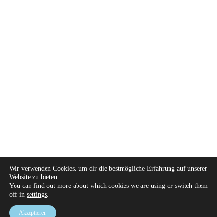
Wir verwenden Cookies, um dir die bestmögliche Erfahrung auf unserer
Website zu bieten.
You can find out more about which cookies we are using or switch them
off in
settings
.
Akzeptieren