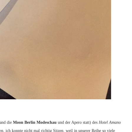
fand die
Moon Berlin Modeschau
und der Apero statt) des
Hotel
Amano
 ich konnte nicht mal richtig Sitzen, weil in unserer Reihe so viele