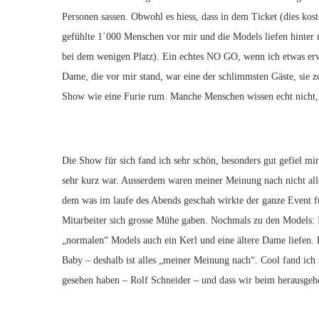
Personen sassen. Obwohl es hiess, dass in dem Ticket (dies kost
gefühlte 1´000 Menschen vor mir und die Models liefen hinter
bei dem wenigen Platz). Ein echtes NO GO, wenn ich etwas erwa
Dame, die vor mir stand, war eine der schlimmsten Gäste, sie z
Show wie eine Furie rum. Manche Menschen wissen echt nicht, 
Die Show für sich fand ich sehr schön, besonders gut gefiel m
sehr kurz war. Ausserdem waren meiner Meinung nach nicht all
dem was im laufe des Abends geschah wirkte der ganze Event f
Mitarbeiter sich grosse Mühe gaben. Nochmals zu den Models: I
„normalen“ Models auch ein Kerl und eine ältere Dame liefen. 
Baby – deshalb ist alles „meiner Meinung nach“. Cool fand ich
gesehen haben – Rolf Schneider – und dass wir beim herausge