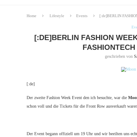
Home
Lifestyle
Events
[:de]BERLIN FASHION
Ev
[:DE]BERLIN FASHION WEE
FASHIONTECH 
geschrieben von
S
[:de]
Der zweite Fashion Week Event den ich besuchte, war die
Moon
schon voll und die Tickets für die Front Row ausverkauft waren.
Der Event begann offiziell um 19 Uhr und wir beeilten uns ech