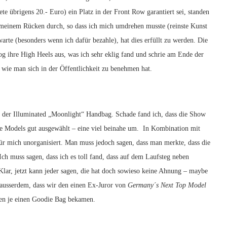
ete übrigens 20.- Euro) ein Platz in der Front Row garantiert sei, standen
 meinem Rücken durch, so dass ich mich umdrehen musste (reinste Kunst
rte (besonders wenn ich dafür bezahle), hat dies erfüllt zu werden. Die
og ihre High Heels aus, was ich sehr eklig fand und schrie am Ende der
wie man sich in der Öffentlichkeit zu benehmen hat.
ir der Illuminated „Moonlight“ Handbag. Schade fand ich, dass die Show
e Models gut ausgewählt – eine viel beinahe um. In Kombination mit
ür mich unorganisiert. Man muss jedoch sagen, dass man merkte, dass die
ch muss sagen, dass ich es toll fand, dass auf dem Laufsteg neben
Klar, jetzt kann jeder sagen, die hat doch sowieso keine Ahnung – maybe
 ausserdem, dass wir den einen Ex-Juror von
Germany´s Next Top Model
hen je einen Goodie Bag bekamen.