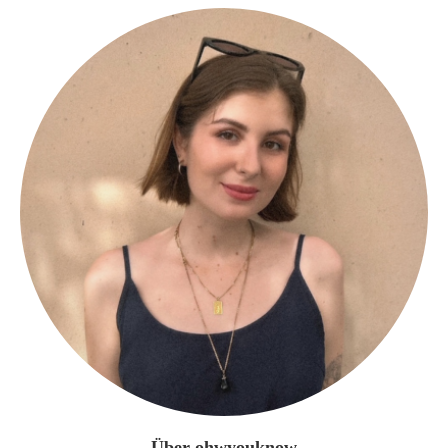
Über ohwyouknow