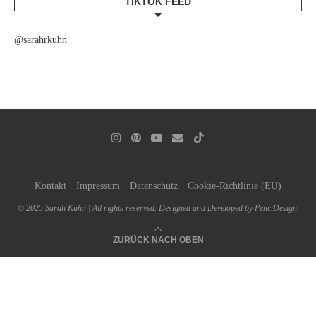
TIKTOK FEED
@sarahrkuhn
Kontakt
Impressum
Datenschutz
Cookie-Richtlinie (EU)
© 2025 Sarah Kuhn | All rights reserved. Designed and Developed by PenciDesign.
ZURÜCK NACH OBEN