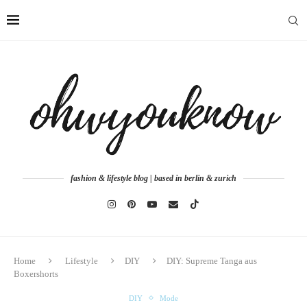
fashion & lifestyle blog | based in berlin & zurich
Home
Lifestyle
DIY
DIY: Supreme Tanga aus
Boxershorts
DIY
Mode