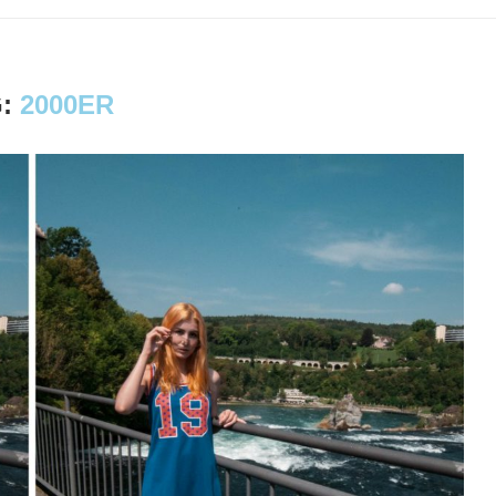
G:
2000ER