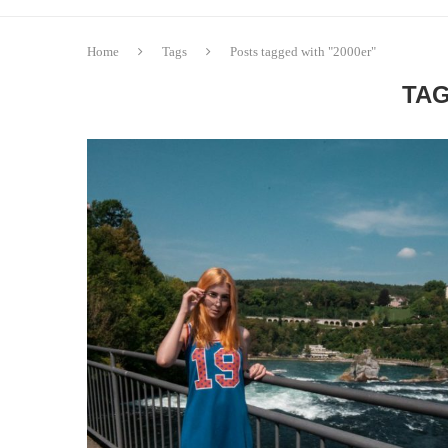
Home
Tags
Posts tagged with "2000er"
TA