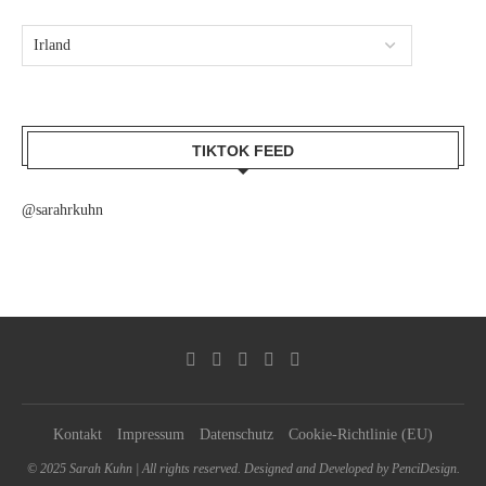
TIKTOK FEED
@sarahrkuhn
Kontakt
Impressum
Datenschutz
Cookie-Richtlinie (EU)
© 2025 Sarah Kuhn | All rights reserved. Designed and Developed by PenciDesign.