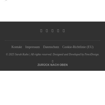
Kontakt
Impressum
Datenschutz
Cookie-Richtlinie (EU)
© 2025 Sarah Kuhn | All rights reserved. Designed and Developed by PenciDesign.
ZURÜCK NACH OBEN