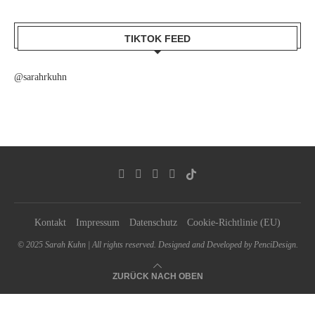
TIKTOK FEED
@sarahrkuhn
Kontakt
Impressum
Datenschutz
Cookie-Richtlinie (EU)
© 2025 Sarah Kuhn | All rights reserved. Designed and Developed by PenciDesign.
ZURÜCK NACH OBEN