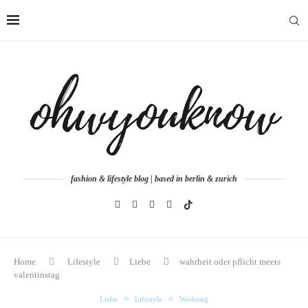
fashion & lifestyle blog | based in berlin & zurich
Home
Lifestyle
Liebe
wahrheit oder pflicht meets
valentinstag
Liebe
Lifestyle
Werbung