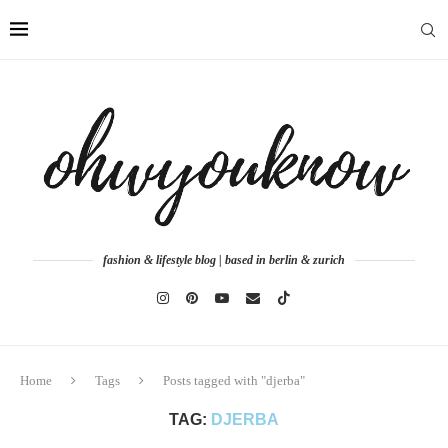
fashion & lifestyle blog | based in berlin & zurich
Home
Tags
Posts tagged with "djerba"
TAG:
DJERBA