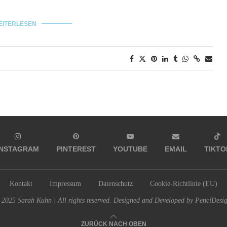
EITERLESEN
INSTAGRAM
PINTEREST
YOUTUBE
EMAIL
TIKTO
Kontakt
Impressum
Datenschutz
Cookie-Richtlinie (EU)
2025 Sarah Kuhn | All rights reserved. Designed and Developed by PenciDesi
ZURÜCK NACH OBEN