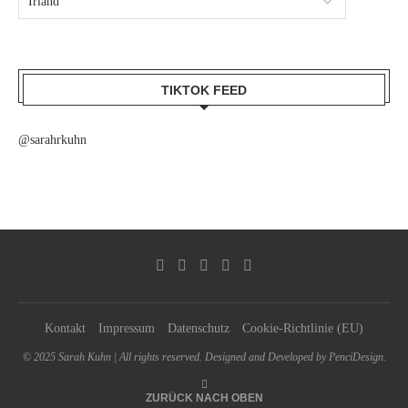
TIKTOK FEED
@sarahrkuhn
Kontakt
Impressum
Datenschutz
Cookie-Richtlinie (EU)
© 2025 Sarah Kuhn | All rights reserved. Designed and Developed by PenciDesign.
ZURÜCK NACH OBEN