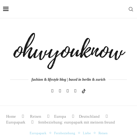
fashion & lifestyle blog | based in berlin & zurich
Home
Reisen
Europa
Deutschland
Europapark
fernbeziehung: europapark mit meinem freund
Europapark
Fernbeziehung
Liebe
Reisen