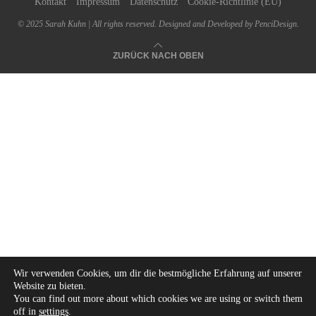
Kontakt
Impressum
Datenschutz
Cookie-Richtlinie (EU)
© 2025 Sarah Kuhn | All rights reserved. Designed and Developed by PenciDesign.
ZURÜCK NACH OBEN
Wir verwenden Cookies, um dir die bestmögliche Erfahrung auf unserer
Website zu bieten.
You can find out more about which cookies we are using or switch them
off in
settings
.