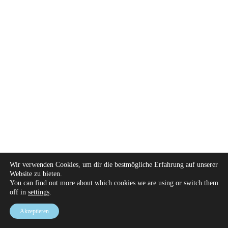
Wir verwenden Cookies, um dir die bestmögliche Erfahrung auf unserer
Website zu bieten.
You can find out more about which cookies we are using or switch them
off in
settings
.
Akzeptieren