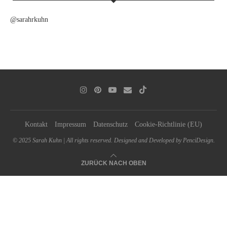
@sarahrkuhn
Kontakt
Impressum
Datenschutz
Cookie-Richtlinie (EU)
© 2025 Sarah Kuhn | All rights reserved. Designed and Developed by PenciDesign.
ZURÜCK NACH OBEN