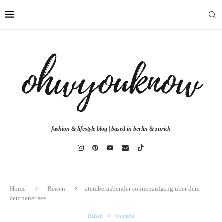
fashion & lifestyle blog | based in berlin & zurich
Home
Reisen
atemberaubender sonnenaufgang über dem
zeuthener see
Reisen
Youtube