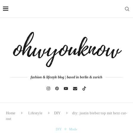
fashion & lifestyle blog | based in berlin & zurich
Home
Lifestyle
DIY
diy: justin bieber top mit herz cut-
out
DIY
Mode