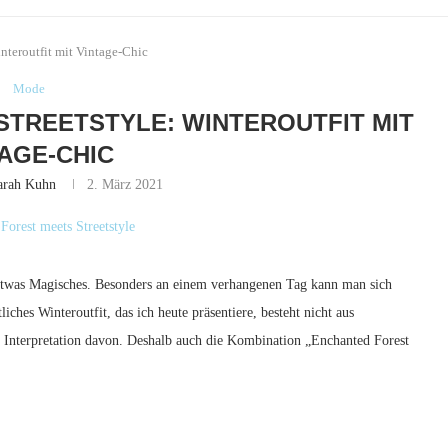
nteroutfit mit Vintage-Chic
Mode
TREETSTYLE: WINTEROUTFIT MIT
TAGE-CHIC
arah Kuhn
2. März 2021
 etwas Magisches. Besonders an einem verhangenen Tag kann man sich
ches Winteroutfit, das ich heute präsentiere, besteht nicht aus
 Interpretation davon. Deshalb auch die Kombination „Enchanted Forest