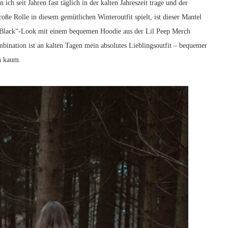
ch seit Jahren fast täglich in der kalten Jahreszeit trage und der
e Rolle in diesem gemütlichen Winteroutfit spielt, ist dieser Mantel
l-Black“-Look mit einem bequemen Hoodie aus der Lil Peep Merch
bination ist an kalten Tagen mein absolutes Lieblingsoutfit – bequemer
ch kaum.