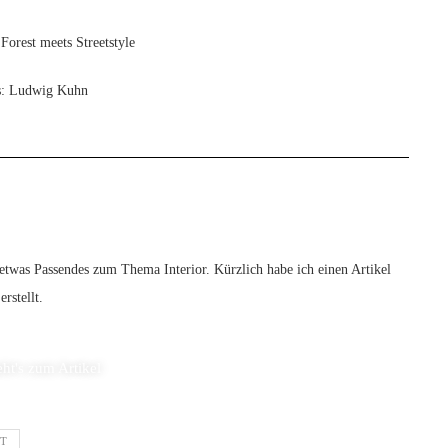
s: Ludwig Kuhn
twas Passendes zum Thema Interior. Kürzlich habe ich einen Artikel
rstellt.
eht's zum Artikel
IT