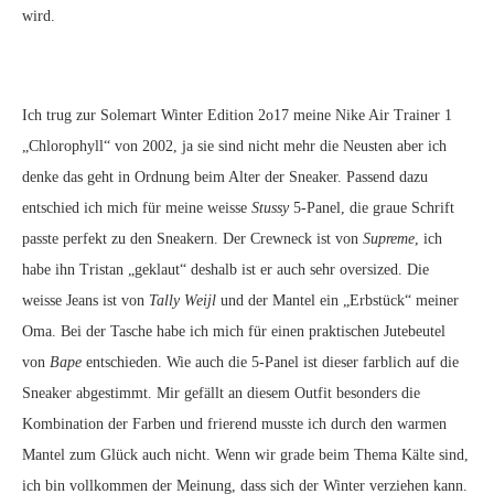
wird.
Ich trug zur Solemart Winter Edition 2o17 meine Nike Air Trainer 1
„Chlorophyll“ von 2002, ja sie sind nicht mehr die Neusten aber ich
denke das geht in Ordnung beim Alter der Sneaker. Passend dazu
entschied ich mich für meine weisse
Stussy
5-Panel, die graue Schrift
passte perfekt zu den Sneakern. Der Crewneck ist von
Supreme
, ich
habe ihn Tristan „geklaut“ deshalb ist er auch sehr oversized. Die
weisse Jeans ist von
Tally Weijl
und der Mantel ein „Erbstück“ meiner
Oma. Bei der Tasche habe ich mich für einen praktischen Jutebeutel
von
Bape
entschieden. Wie auch die 5-Panel ist dieser farblich auf die
Sneaker abgestimmt. Mir gefällt an diesem Outfit besonders die
Kombination der Farben und frierend musste ich durch den warmen
Mantel zum Glück auch nicht. Wenn wir grade beim Thema Kälte sind,
ich bin vollkommen der Meinung, dass sich der Winter verziehen kann.