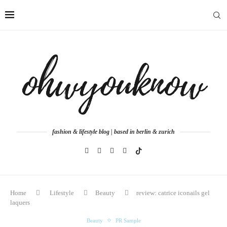
fashion & lifestyle blog | based in berlin & zurich
Home
Lifestyle
Beauty
review: catrice iconails gel
laquers
Beauty
PR Sample