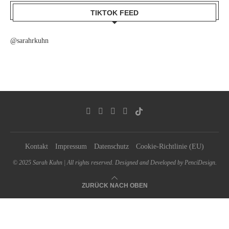
TIKTOK FEED
@sarahrkuhn
Kontakt
Impressum
Datenschutz
Cookie-Richtlinie (EU)
© 2025 Sarah Kuhn | All rights reserved. Designed and Developed by PenciDesign.
ZURÜCK NACH OBEN