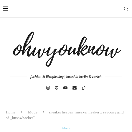
fashion & lifestyle blog | based in berlin & zurich
Home
Mode
sneaker heaven: sneaker freaker x saucony grid
sd „kushwhacker“
Mode