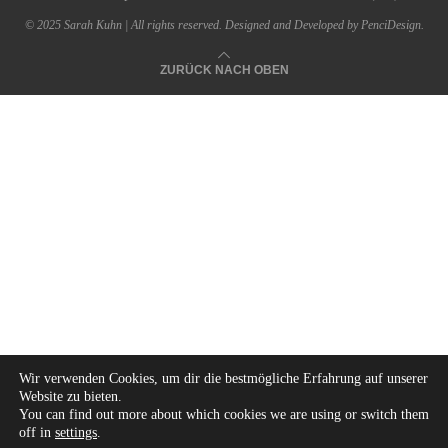
© 2025 Sarah Kuhn | All rights reserved. Designed and Developed by PenciDesign.
ZURÜCK NACH OBEN
Wir verwenden Cookies, um dir die bestmögliche Erfahrung auf unserer
Website zu bieten.
You can find out more about which cookies we are using or switch them
off in
settings
.