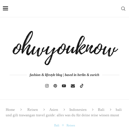
fashion & lifestyle blog | based in berlin & zurich
Home
Reisen
Asien
Indonesien
Bali
bali
und gili trawangan travel guide: alles was du für deine reise wissen musst
Bali
Reisen