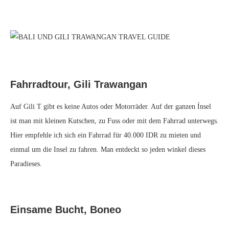
Von Bali nach Gili Island/Lombok
Fähre: über 8 Stunden Weg über Lembar
Fast Boat: 450.000 IDR hin und zurück inkl. Transfer im
klimatisierten Bus pro Person (z.B. über
easygili.com
buchbar), der
Weg vom Hafen bis Gili Trawangan dauerte etwa eine Stunde
Ich habe gehört, dass man auch mit einem Helikopter auf die Inseln
fliegen kann