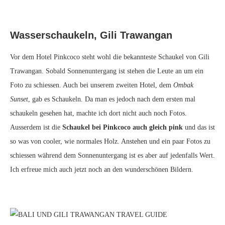
Einsame Bucht, Boneo
Als Fernanda ihr Visum verlängern musste, konnten wir uns
entscheiden zwischen drei Stunden in der Halle des Amts zu warten
oder die Gegend zu erkunden. Natürlich entschieden wir uns fürs
erkunden der Umgebung. Wenn man am grossen Strand mit den ganzen
Hotels nach links läuft bis zum Ende kommt man zu einem Park. Als
wir dort waren fand ein Jazz Festival statt. Relativ am Anfang des Parks
kann man rechts abbiegen und man gelangt zu einem wunderschönen
Sandstrand, welcher direkt neben einem kleinen Tempel liegt. Bei
dieser Bucht gab es
überhaupt keine Menschen
und der Strand war
mega sauber. Also diese süsse Bucht kann ich echt empfehlen! Wer mal
ein bisschen Entspannung und ruhe von den Menschen braucht, kriegt
diese hier. Ausserdem lassen sich auch wundervolle Fotos aufnehmen.
Ich habe direkt einen
Outfit Beitrag
dort geshootet.