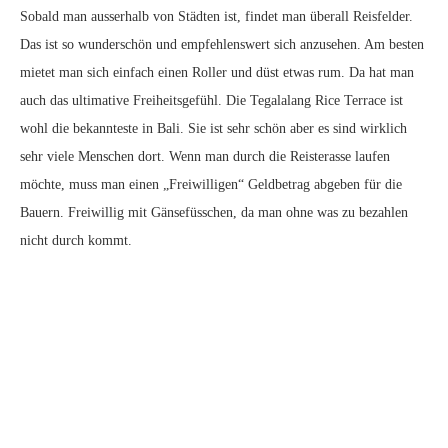
Wasserschaukeln, Gili Trawangan
Vor dem Hotel Pinkcoco steht wohl die bekannteste Schaukel von Gili
Trawangan. Sobald Sonnenuntergang ist stehen die Leute an um ein
Foto zu schiessen. Auch bei unserem zweiten Hotel, dem
Ombak
Sunset
, gab es Schaukeln. Da man es jedoch nach dem ersten mal
schaukeln gesehen hat, machte ich dort nicht auch noch Fotos.
Ausserdem ist die
Schaukel bei Pinkcoco auch gleich pink
und das ist
so was von cooler, wie normales Holz. Anstehen und ein paar Fotos zu
schiessen während dem Sonnenuntergang ist es aber auf jedenfalls Wert.
Ich erfreue mich auch jetzt noch an den wunderschönen Bildern.