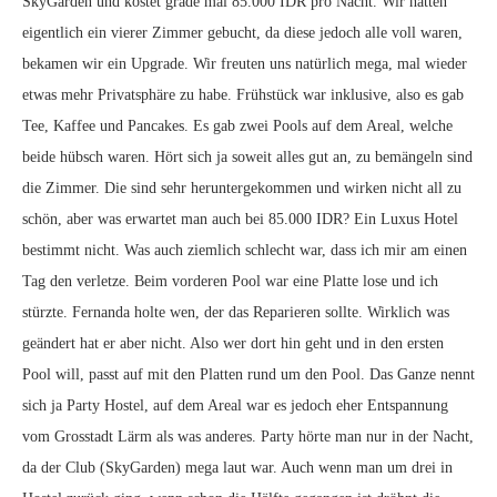
SkyGarden und kostet grade mal 85.000 IDR pro Nacht. Wir hatten
eigentlich ein vierer Zimmer gebucht, da diese jedoch alle voll waren,
bekamen wir ein Upgrade. Wir freuten uns natürlich mega, mal wieder
etwas mehr Privatsphäre zu habe. Frühstück war inklusive, also es gab
Tee, Kaffee und Pancakes. Es gab zwei Pools auf dem Areal, welche
beide hübsch waren. Hört sich ja soweit alles gut an, zu bemängeln sind
die Zimmer. Die sind sehr heruntergekommen und wirken nicht all zu
schön, aber was erwartet man auch bei 85.000 IDR? Ein Luxus Hotel
bestimmt nicht. Was auch ziemlich schlecht war, dass ich mir am einen
Tag den verletze. Beim vorderen Pool war eine Platte lose und ich
stürzte. Fernanda holte wen, der das Reparieren sollte. Wirklich was
geändert hat er aber nicht. Also wer dort hin geht und in den ersten
Pool will, passt auf mit den Platten rund um den Pool. Das Ganze nennt
sich ja Party Hostel, auf dem Areal war es jedoch eher Entspannung
vom Grosstadt Lärm als was anderes. Party hörte man nur in der Nacht,
da der Club (SkyGarden) mega laut war. Auch wenn man um drei in