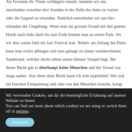
Restaurants
Soma, Ubud
Es ist etwas teurer im Vergleich zu anderen Restaurant (für mich
natürlich im Vergleich zu Deutschland immer noch günstig). Die
Atmosphäre und der Service
sind jedoch grandios. Man fühl sich auf
Wir verwenden Cookies, um dir die bestmögliche Erfahrung auf unserer
anhieb sehr wohl in diesem Lokal mit dem plätschernden
kleinen
Website zu bieten.
You can find out more about which cookies we are using or switch them
Springbrunnen in dem süsse Fische
schwammen. Ich habe hier für
off in
settings
.
ein Wasser mit Lemon Oil 7.000 IDR und ein Hauptgericht 79.000 IDR
Akzeptieren
bezahlt, was umgerechnet etwa 6 Euros sind. Die meisten Gerichte sind
Vegetarisch und Vegan. Für Leute wie mich gibt es aber auch Fisch und