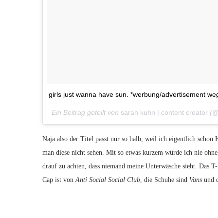
girls just wanna have sun. *werbung/advertisement 
Ein Beitrag geteilt von
sarah kuhn | content creator
(@
Naja also der Titel passt nur so halb, weil ich eigentlich schon
man diese nicht sehen. Mit so etwas kurzem würde ich nie ohne
drauf zu achten, dass niemand meine Unterwäsche sieht. Das T-
Cap ist von
Anti Social Social Club
, die Schuhe sind
Vans
und d