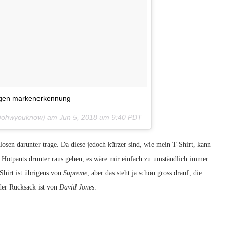
wegen markenerkennung
ohwyouknow) am
Jun 5, 2018 um 9:40 PDT
 Hosen darunter trage. Da diese jedoch kürzer sind, wie mein T-Shirt, kann
 Hotpants drunter raus gehen, es wäre mir einfach zu umständlich immer
Shirt ist übrigens von
Supreme
, aber das steht ja schön gross drauf, die
er Rucksack ist von
David Jones
.