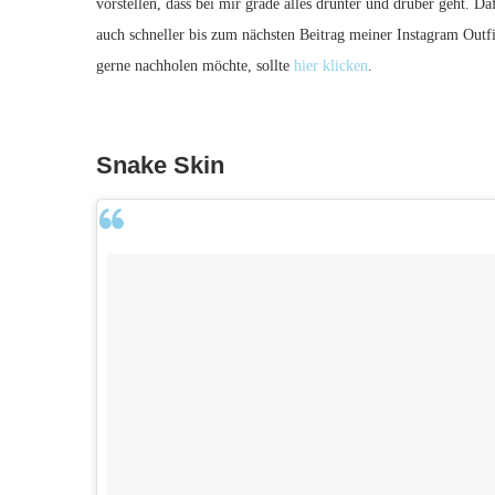
vorstellen, dass bei mir grade alles drunter und drüber geht. D
auch schneller bis zum nächsten Beitrag meiner Instagram Outfit
gerne nachholen möchte, sollte
hier klicken
.
Snake Skin