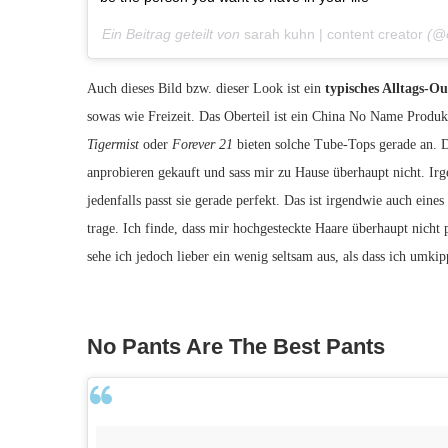
Ein Beitrag geteilt von
sarah kuhn | content creator
(@
Auch dieses Bild bzw. dieser Look ist ein
typisches Alltags-Ou
sowas wie Freizeit. Das Oberteil ist ein China No Name Produkt
Tigermist
oder
Forever 21
bieten solche Tube-Tops gerade an. D
anprobieren gekauft und sass mir zu Hause überhaupt nicht. Ir
jedenfalls passt sie gerade perfekt. Das ist irgendwie auch ein
trage. Ich finde, dass mir hochgesteckte Haare überhaupt nich
sehe ich jedoch lieber ein wenig seltsam aus, als dass ich umkip
No Pants Are The Best Pants