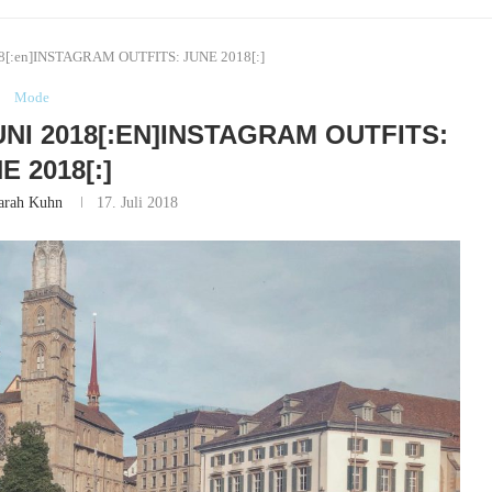
8[:en]INSTAGRAM OUTFITS: JUNE 2018[:]
Mode
UNI 2018[:EN]INSTAGRAM OUTFITS:
E 2018[:]
arah Kuhn
17. Juli 2018