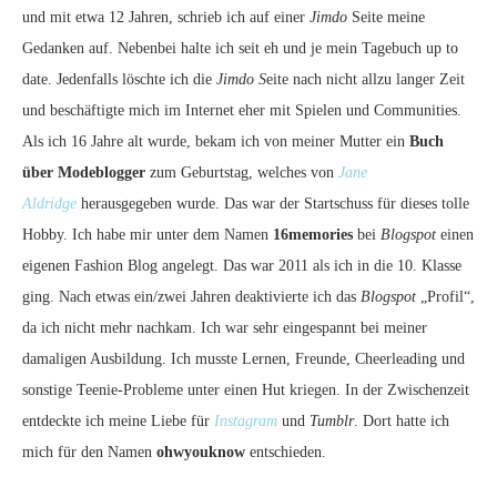
und mit etwa 12 Jahren, schrieb ich auf einer
Jimdo
Seite meine
Gedanken auf. Nebenbei halte ich seit eh und je mein Tagebuch up to
date. Jedenfalls löschte ich die
Jimdo S
eite nach nicht allzu langer Zeit
und beschäftigte mich im Internet eher mit Spielen und Communities.
Als ich 16 Jahre alt wurde, bekam ich von meiner Mutter ein
Buch
über Modeblogger
zum Geburtstag, welches von
Jane
Aldridge
herausgegeben wurde. Das war der Startschuss für dieses tolle
Hobby. Ich habe mir unter dem Namen
16memories
bei
Blogspot
einen
eigenen Fashion Blog angelegt. Das war 2011 als ich in die 10. Klasse
ging. Nach etwas ein/zwei Jahren deaktivierte ich das
Blogspot
„Profil“,
da ich nicht mehr nachkam. Ich war sehr eingespannt bei meiner
damaligen Ausbildung. Ich musste Lernen, Freunde, Cheerleading und
sonstige Teenie-Probleme unter einen Hut kriegen. In der Zwischenzeit
entdeckte ich meine Liebe für
Instagram
und
Tumblr
. Dort hatte ich
mich für den Namen
ohwyouknow
entschieden.