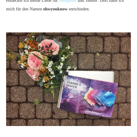
entdeckte ich meine Liebe für
Instagram
und
Tumblr
. Dort hatte ich
mich für den Namen
ohwyouknow
entschieden.