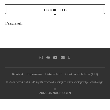
TIKTOK FEED
@sarahrkuhn
Kontakt
Impressum
Datenschutz
Cookie-Richtlinie (EU)
© 2025 Sarah Kuhn | All rights reserved. Designed and Developed by PenciDesign.
ZURÜCK NACH OBEN