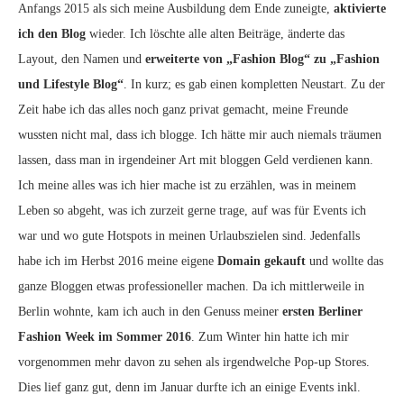
Anfangs 2015 als sich meine Ausbildung dem Ende zuneigte,
aktivierte
ich den Blog
wieder. Ich löschte alle alten Beiträge, änderte das
Layout, den Namen und
erweiterte von „Fashion Blog“ zu „Fashion
und Lifestyle Blog“
. In kurz; es gab einen kompletten Neustart. Zu der
Zeit habe ich das alles noch ganz privat gemacht, meine Freunde
wussten nicht mal, dass ich blogge. Ich hätte mir auch niemals träumen
lassen, dass man in irgendeiner Art mit bloggen Geld verdienen kann.
Ich meine alles was ich hier mache ist zu erzählen, was in meinem
Leben so abgeht, was ich zurzeit gerne trage, auf was für Events ich
war und wo gute Hotspots in meinen Urlaubszielen sind. Jedenfalls
habe ich im Herbst 2016 meine eigene
Domain gekauft
und wollte das
ganze Bloggen etwas professioneller machen. Da ich mittlerweile in
Berlin wohnte, kam ich auch in den Genuss meiner
ersten Berliner
Fashion Week im Sommer 2016
. Zum Winter hin hatte ich mir
vorgenommen mehr davon zu sehen als irgendwelche Pop-up Stores.
Dies lief ganz gut, denn im Januar durfte ich an einige Events inkl.