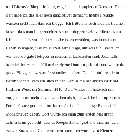
und Lifestyle Blog“
. In kurz; es gab einen kompletten Neustart. Zu der
Zeit habe ich das alles noch ganz privat gemacht, meine Freunde
wussten nicht mal, dass ich blogge. Ich hätte mir auch niemals träumen
lassen, dass man in irgendeiner Art mit bloggen Geld verdienen kann.
Ich meine alles was ich hier mache ist zu erzählen, was in meinem
Leben so abgeht, was ich zurzeit gerne trage, auf was für Events ich
war und wo gute Hotspots in meinen Urlaubszielen sind. Jedenfalls
habe ich im Herbst 2016 meine eigene
Domain gekauft
und wollte das
ganze Bloggen etwas professioneller machen. Da ich mittlerweile in
Berlin wohnte, kam ich auch in den Genuss meiner
ersten Berliner
Fashion Week im Sommer 2016
. Zum Winter hin hatte ich mir
vorgenommen mehr davon zu sehen als irgendwelche Pop-up Stores.
Dies lief ganz gut, denn im Januar durfte ich an einige Events inkl.
Modeschauen gehen. Dort wurde ich dann zum ersten Mal drauf
aufmerksam gemacht, dass es Kooperationen gibt und man mit dem
ganzen Spass auch Geld verdienen kann. Ich wurde
von Firmen