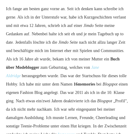
Ich fange am besten ganz vorne an. Seit ich denken kann schreibe ich
gerne. Als ich in der Unterstufe war, habe ich Kurzgeschichten verfasst
und mit etwa 12 Jahren, schrieb ich auf einer
Jimdo
Seite meine
Gedanken auf. Nebenbei halte ich seit eh und je mein Tagebuch up to
date. Jedenfalls löschte ich die
Jimdo S
eite nach nicht allzu langer Zeit
und beschäftigte mich im Internet eher mit Spielen und Communities.
Als ich 16 Jahre alt wurde, bekam ich von meiner Mutter ein
Buch
über Modeblogger
zum Geburtstag, welches von
Jane
Aldridge
herausgegeben wurde. Das war der Startschuss für dieses tolle
Hobby. Ich habe mir unter dem Namen
16memories
bei
Blogspot
einen
eigenen Fashion Blog angelegt. Das war 2011 als ich in die 10. Klasse
ging. Nach etwas ein/zwei Jahren deaktivierte ich das
Blogspot
„Profil“,
da ich nicht mehr nachkam. Ich war sehr eingespannt bei meiner
damaligen Ausbildung. Ich musste Lernen, Freunde, Cheerleading und
sonstige Teenie-Probleme unter einen Hut kriegen. In der Zwischenzeit